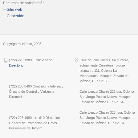
Encuesta de satisfacción:
---Sitio web
---Contenido
Copyright © Infoem, 2025
(722) 226 1980. Edificio sede
Calle de Pino Suárez sin número,
Directorio
actualmente Carretera Toluca-
Ixtapan # 111, Colonia La
Michoacana; Metepec Estado de
México, C.P. 52166
(722) 238 8490 Contraloría Interna y
Órgano de Control y Vigilancia
Calle Lienzo Charro 223 sur, Colonia
Directorio
San Jorge Pueblo Nuevo, Metepec,
Estado de México C.P. 52154
Calle Lienzo Charro 323, sur, Colonia
(722) 226 1980 ext. 610 Dirección
San Jorge Pueblo Nuevo, Metepec,
General de Protección de Datos
Estado de México, C.P. 52154.
Personales del Infoem