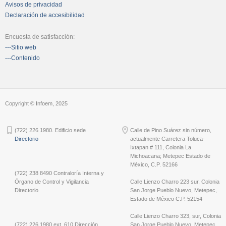
Avisos de privacidad
Declaración de accesibilidad
Encuesta de satisfacción:
---Sitio web
---Contenido
Copyright © Infoem, 2025
(722) 226 1980. Edificio sede
Calle de Pino Suárez sin número,
Directorio
actualmente Carretera Toluca-
Ixtapan # 111, Colonia La
Michoacana; Metepec Estado de
México, C.P. 52166
(722) 238 8490 Contraloría Interna y
Órgano de Control y Vigilancia
Calle Lienzo Charro 223 sur, Colonia
Directorio
San Jorge Pueblo Nuevo, Metepec,
Estado de México C.P. 52154
Calle Lienzo Charro 323, sur, Colonia
(722) 226 1980 ext. 610 Dirección
San Jorge Pueblo Nuevo, Metepec,