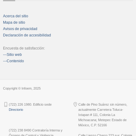
Acerca del sitio
Mapa de sitio
Avisos de privacidad
Declaración de accesibilidad
Encuesta de satisfacción:
---Sitio web
---Contenido
Copyright © Infoem, 2025
(722) 226 1980. Edificio sede
Calle de Pino Suárez sin número,
Directorio
actualmente Carretera Toluca-
Ixtapan # 111, Colonia La
Michoacana; Metepec Estado de
México, C.P. 52166
(722) 238 8490 Contraloría Interna y
Órgano de Control y Vigilancia
Calle Lienzo Charro 223 sur, Colonia