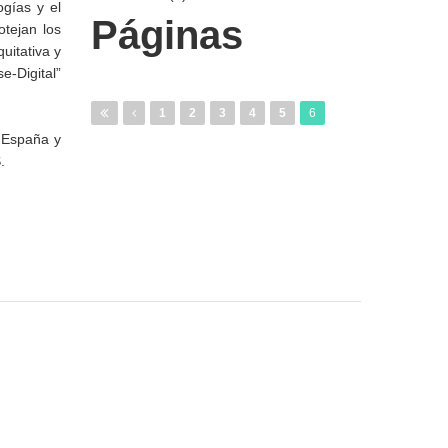
ogías y el
Páginas
tejan los
uitativa y
e-Digital”
1
2
3
4
5
6
e España y
.