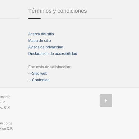
Términos y condiciones
Acerca del sitio
Mapa de sitio
Avisos de privacidad
Declaración de accesibilidad
Encuesta de satisfacción:
---Sitio web
---Contenido
almente
a La
o, C.P.
an Jorge
ico C.P.