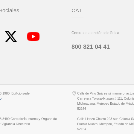
Sociales
CAT
Centro de atención telefónica
800 821 04 41
6 1980. Edificio sede
Calle de Pino Suárez sin número, actu
io
Carretera Toluca-Ixtapan # 111, Coloni
Michoacana; Metepec Estado de Méxic
52166
8 8490 Contraloría Interna y Órgano de
Calle Lienzo Charro 223 sur, Colonia S
 Vigilancia Directorio
Pueblo Nuevo, Metepec, Estado de Méx
52154