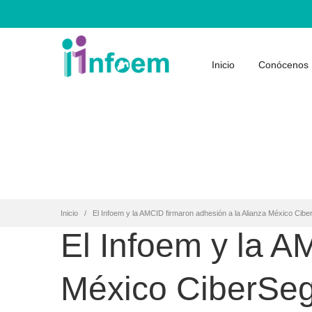
Inicio
Conócenos
Inicio
El Infoem y la AMCID firmaron adhesión a la Alianza México Cib
El Infoem y la A
México CiberSe