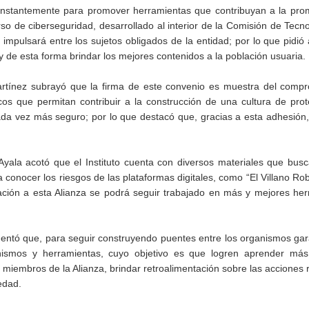
constantemente para promover herramientas que contribuyan a la pro
so de ciberseguridad, desarrollado al interior de la Comisión de Tecn
e impulsará entre los sujetos obligados de la entidad; por lo que pidió
 y de esta forma brindar los mejores contenidos a la población usuaria.
rtínez subrayó que la firma de este convenio es muestra del compr
cos que permitan contribuir a la construcción de una cultura de pro
 cada vez más seguro; por lo que destacó que, gracias a esta adhesión
Ayala acotó que el Instituto cuenta con diversos materiales que bus
 conocer los riesgos de las plataformas digitales, como “El Villano Ro
egración a esta Alianza se podrá seguir trabajado en más y mejores he
tó que, para seguir construyendo puentes entre los organismos gara
nismos y herramientas, cuyo objetivo es que logren aprender más
s miembros de la Alianza, brindar retroalimentación sobre las acciones 
edad.