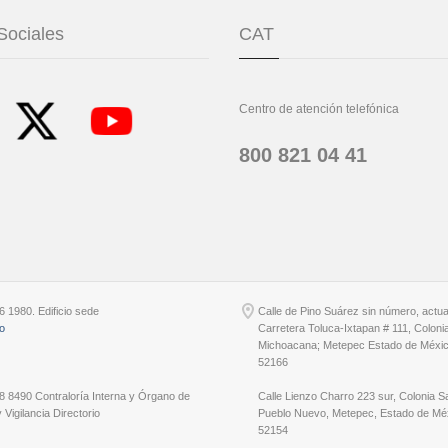
Sociales
CAT
Centro de atención telefónica
800 821 04 41
6 1980. Edificio sede
Calle de Pino Suárez sin número, actu
io
Carretera Toluca-Ixtapan # 111, Coloni
Michoacana; Metepec Estado de Méxic
52166
8 8490 Contraloría Interna y Órgano de
Calle Lienzo Charro 223 sur, Colonia S
 Vigilancia Directorio
Pueblo Nuevo, Metepec, Estado de Méx
52154