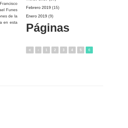
 Francisco
Febrero 2019
(15)
fael Funes
ones de la
Enero 2019
(9)
da en esta
Páginas
1
2
3
4
5
6