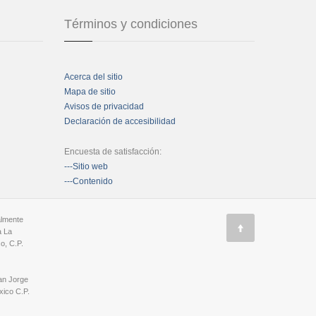
Términos y condiciones
Acerca del sitio
Mapa de sitio
Avisos de privacidad
Declaración de accesibilidad
Encuesta de satisfacción:
---Sitio web
---Contenido
almente
a La
o, C.P.
an Jorge
ico C.P.