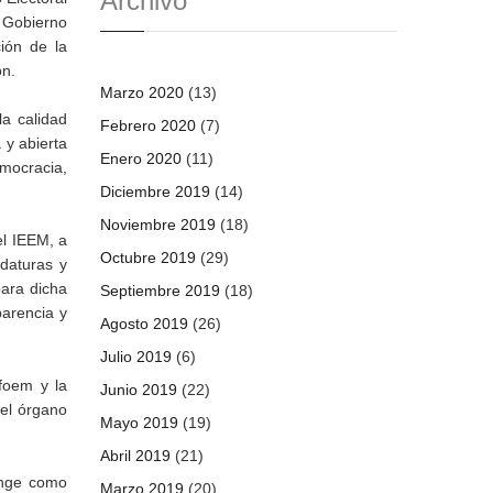
Archivo
e Gobierno
ión de la
ón.
Marzo 2020
(13)
a calidad
Febrero 2020
(7)
 y abierta
Enero 2020
(11)
emocracia,
Diciembre 2019
(14)
Noviembre 2019
(18)
el IEEM, a
Octubre 2019
(29)
idaturas y
para dicha
Septiembre 2019
(18)
parencia y
Agosto 2019
(26)
Julio 2019
(6)
foem y la
Junio 2019
(22)
del órgano
Mayo 2019
(19)
Abril 2019
(21)
unge como
Marzo 2019
(20)