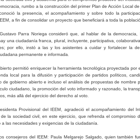
democracia, rumbo a la construcción del primer Plan de Acción Local d
onoció la presencia, el acompañamiento y sobre todo la participac
EEM, a fin de consolidar un proyecto que beneficiará a toda la poblaci
Gustavo Parra Noriega consideró que, al hablar de la democracia, l
 una ciudadanía franca, plural, incluyente, participativa, colaborativa
; por ello, instó a las y los asistentes a cuidar y fortalecer la d
 ciudadana permanente e informada.
bierto permitió enriquecer la herramienta tecnológica proyectada por 
da local para la difusión y participación de partidos políticos, cand
io de gobierno abierto e incluso el análisis de propuestas de nombre 
culo ciudadano, la promoción del voto informado y razonado, la trans
s, más allá del ejercicio del derecho al voto.
esidenta Provisional del IEEM, agradeció el acompañamiento del In
de la sociedad civil, en este ejercicio, que refrenda el compromiso 
to a las necesidades y exigencias de la ciudadanía.
 los consejeros del IEEM: Paula Melgarejo Salgado, quien también f