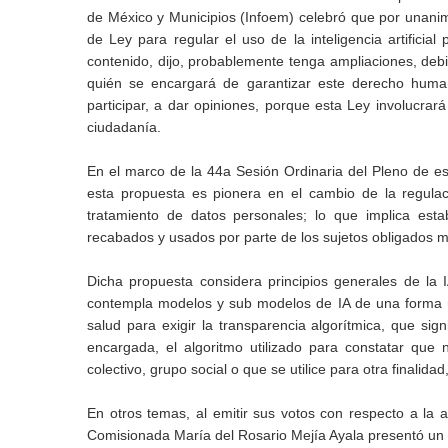
de México y Municipios (Infoem) celebró que por unanimid
de Ley para regular el uso de la inteligencia artificia
contenido, dijo, probablemente tenga ampliaciones, debi
quién se encargará de garantizar este derecho huma
participar, a dar opiniones, porque esta Ley involucra
ciudadanía.
En el marco de la 44a Sesión Ordinaria del Pleno de e
esta propuesta es pionera en el cambio de la regula
tratamiento de datos personales; lo que implica estab
recabados y usados por parte de los sujetos obligados 
Dicha propuesta considera principios generales de la 
contempla modelos y sub modelos de IA de una forma má
salud para exigir la transparencia algorítmica, que sign
encargada, el algoritmo utilizado para constatar que 
colectivo, grupo social o que se utilice para otra finali
En otros temas, al emitir sus votos con respecto a la a
Comisionada María del Rosario Mejía Ayala presentó un vo