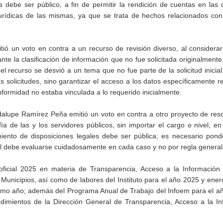
s debe ser público, a fin de permitir la rendición de cuentas en las
jurídicas de las mismas, ya que se trata de hechos relacionados co
ió un voto en contra a un recurso de revisión diverso, al considera
te la clasificación de información que no fue solicitada originalment
del recurso se desvió a un tema que no fue parte de la solicitud inicia
s solicitudes, sino garantizar el acceso a los datos específicamente r
nformidad no estaba vinculada a lo requerido inicialmente.
dalupe Ramírez Peña emitió un voto en contra a otro proyecto de res
ía de las y los servidores públicos, sin importar el cargo o nivel, en
ento de disposiciones legales debe ser pública; es necesario ponde
ual debe evaluarse cuidadosamente en cada caso y no por regla general
ficial 2025 en materia de Transparencia, Acceso a la Información 
unicipios, así como de labores del Instituto para el año 2025 y ener
óximo año; además del Programa Anual de Trabajo del Infoem para el a
edimientos de la Dirección General de Transparencia, Acceso a la I