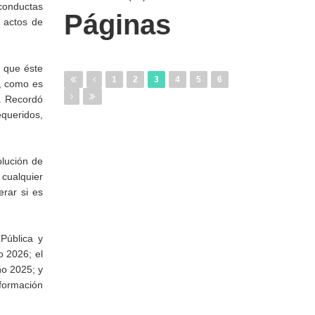
 conductas
Páginas
n actos de
r que éste
1
2
3
4
5
6
e, como es
l. Recordó
equeridos,
olución de
 cualquier
rar si es
Pública y
o 2026; el
ño 2025; y
nformación