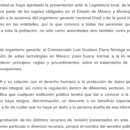
ad se haya aprobado la presentación ante la Legislatura local, de la 
l por parte de los sujetos obligados en el Estado de México y Munici
do a la ausencia del organismo garante nacional (Inai) y de la poca c
no en las entidades, por lo que convocó a todas las personas qu
rá a toda la población, no sólo como autoridades sino también como p
ste organismo garante, el Comisionado Luis Gustavo Parra Noriega e
ción de estas tecnologías en México; pues busca normar a la IA re
lecer principios, reglas y procedimientos sobre el tratamiento de 
mexiquenses.
IA y su relación con el derecho humano a la protección de datos pe
s integral; así como la regulación dentro de diferentes sectores, 
ifica que cualquier institución pública tendrá que dar a conocer a la
no haya sesgos, discriminación, un descarte o un beneficio especia
dad, a fin de cuidar que no haya un daño a la persona dueña de esa infor
probación de los distintos recursos de revisión presentados en esta 
to particular a diversos recursos, porque el nombre del servidor públ