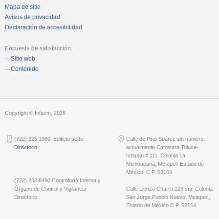
Mapa de sitio
Avisos de privacidad
Declaración de accesibilidad
Encuesta de satisfacción:
---Sitio web
---Contenido
Copyright © Infoem, 2025
(722) 226 1980. Edificio sede
Calle de Pino Suárez sin número,
Directorio
actualmente Carretera Toluca-
Ixtapan # 111, Colonia La
Michoacana; Metepec Estado de
México, C.P. 52166
(722) 238 8490 Contraloría Interna y
Órgano de Control y Vigilancia
Calle Lienzo Charro 223 sur, Colonia
Directorio
San Jorge Pueblo Nuevo, Metepec,
Estado de México C.P. 52154