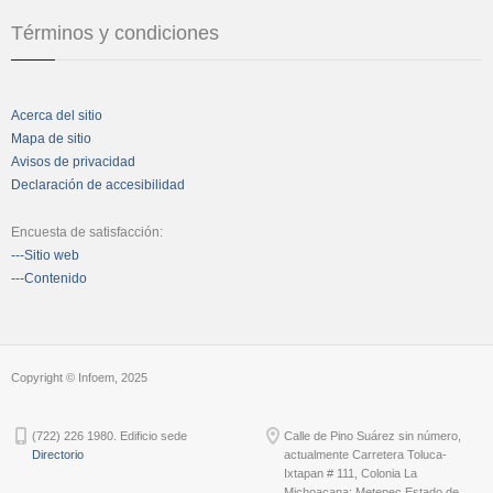
Términos y condiciones
Acerca del sitio
Mapa de sitio
Avisos de privacidad
Declaración de accesibilidad
Encuesta de satisfacción:
---Sitio web
---Contenido
Copyright © Infoem, 2025
(722) 226 1980. Edificio sede
Calle de Pino Suárez sin número,
Directorio
actualmente Carretera Toluca-
Ixtapan # 111, Colonia La
Michoacana; Metepec Estado de