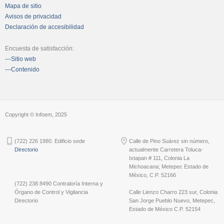
Mapa de sitio
Avisos de privacidad
Declaración de accesibilidad
Encuesta de satisfacción:
---Sitio web
---Contenido
Copyright © Infoem, 2025
(722) 226 1980. Edificio sede
Calle de Pino Suárez sin número,
Directorio
actualmente Carretera Toluca-
Ixtapan # 111, Colonia La
Michoacana; Metepec Estado de
México, C.P. 52166
(722) 238 8490 Contraloría Interna y
Órgano de Control y Vigilancia
Calle Lienzo Charro 223 sur, Colonia
Directorio
San Jorge Pueblo Nuevo, Metepec,
Estado de México C.P. 52154