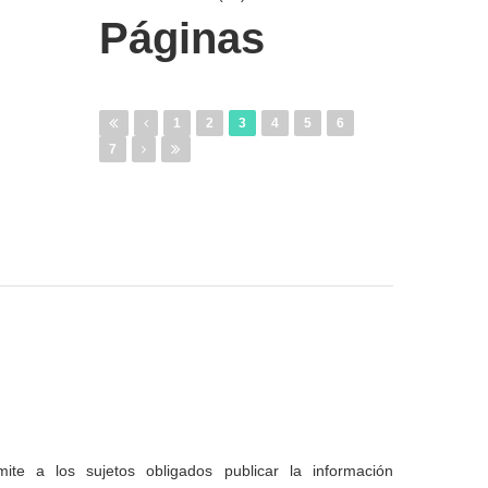
Páginas
1
2
3
4
5
6
7
te a los sujetos obligados publicar la información