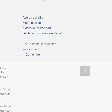
Acerca del sitio
Mapa de sitio
Avisos de privacidad
Declaración de accesibilidad
Encuesta de satisfacción:
---Sitio web
---Contenido
almente
a La
o, C.P.
an Jorge
ico C.P.
San Jorge
ico, C.P.