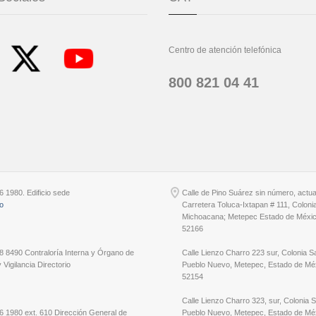
Centro de atención telefónica
800 821 04 41
6 1980. Edificio sede
Calle de Pino Suárez sin número, actu
io
Carretera Toluca-Ixtapan # 111, Coloni
Michoacana; Metepec Estado de Méxic
52166
8 8490 Contraloría Interna y Órgano de
Calle Lienzo Charro 223 sur, Colonia S
 Vigilancia Directorio
Pueblo Nuevo, Metepec, Estado de Méx
52154
Calle Lienzo Charro 323, sur, Colonia 
6 1980 ext. 610 Dirección General de
Pueblo Nuevo, Metepec, Estado de Méx