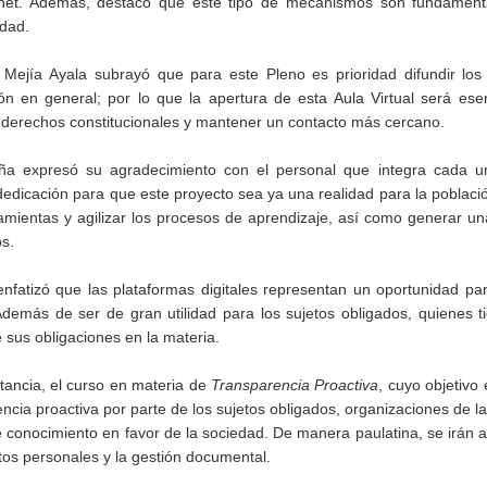
rnet. Además, destacó que este tipo de mecanismos son fundament
edad.
 Mejía Ayala subrayó que para este Pleno es prioridad difundir los
ón en general; por lo que la apertura de esta Aula Virtual será ese
s derechos constitucionales y mantener un contacto más cercano.
a expresó su agradecimiento con el personal que integra cada u
y dedicación para que este proyecto sea ya una realidad para la poblaci
ramientas y agilizar los procesos de aprendizaje, así como generar un
os.
fatizó que las plataformas digitales representan un oportunidad par
Además de ser de gran utilidad para los sujetos obligados, quienes 
 sus obligaciones en la materia.
stancia, el curso en materia de
Transparencia Proactiva
, cuyo objetivo e
ncia proactiva por parte de los sujetos obligados, organizaciones de l
de conocimiento en favor de la sociedad. De manera paulatina, se irán
tos personales y la gestión documental.