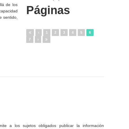
llá de los
Páginas
scapacidad
e sentido,
1
2
3
4
5
6
7
te a los sujetos obligados publicar la información