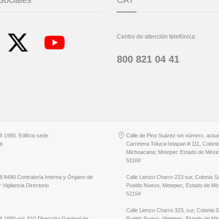
Sociales
CAT
Centro de atención telefónica
800 821 04 41
6 1980. Edificio sede
Calle de Pino Suárez sin número, actu
io
Carretera Toluca-Ixtapan # 111, Coloni
Michoacana; Metepec Estado de Méxic
52166
8 8490 Contraloría Interna y Órgano de
Calle Lienzo Charro 223 sur, Colonia S
 Vigilancia Directorio
Pueblo Nuevo, Metepec, Estado de Méx
52154
Calle Lienzo Charro 323, sur, Colonia 
6 1980 ext. 610 Dirección General de
Pueblo Nuevo, Metepec, Estado de Méx