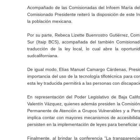
Acompañado de las Comisionadas del Infoem María del
Comisionado Presidente reiteró la disposición de este In
la población mexicana.
Por su parte, Rebeca Lizette Buenrostro Gutiérrez, Comi
Sur (Itaip BCS), acompañada del también Comisionado
traducción de la ley local, lo cual abre la oportun
sudcaliforniana.
De igual modo, Elías Manuel Camargo Cárdenas, Presid
importancia del uso de la tecnología tiflotécnica para c
esta ley traducida permitirá a las personas con discapac
En representación del Poder Legislativo de Baja Calif
Valentín Vázquez, quienes además presiden la Comisió
Permanente de Atención a Grupos Vulnerables y a Perso
implica contar con mayores mecanismos de accesibilidad
persisten en la implementación de leyes para beneficiar 
Finalmente, al brindar la conferencia “La transparencia