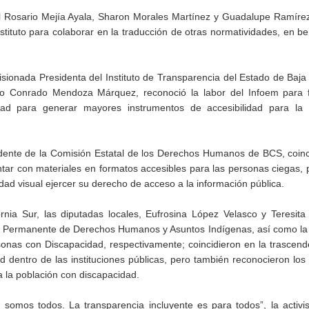
 Rosario Mejía Ayala, Sharon Morales Martínez y Guadalupe Ramírez
stituto para colaborar en la traducción de otras normatividades, en be
sionada Presidenta del Instituto de Transparencia del Estado de Baja 
 Conrado Mendoza Márquez, reconoció la labor del Infoem para fac
idad para generar mayores instrumentos de accesibilidad para la 
ente de la Comisión Estatal de los Derechos Humanos de BCS, coinci
ontar con materiales en formatos accesibles para las personas ciegas, 
idad visual ejercer su derecho de acceso a la información pública.
ornia Sur, las diputadas locales, Eufrosina López Velasco y Teresit
n Permanente de Derechos Humanos y Asuntos Indígenas, así como la
nas con Discapacidad, respectivamente; coincidieron en la trascend
 dentro de las instituciones públicas, pero también reconocieron los
a la población con discapacidad.
 somos todos. La transparencia incluyente es para todos”, la activis