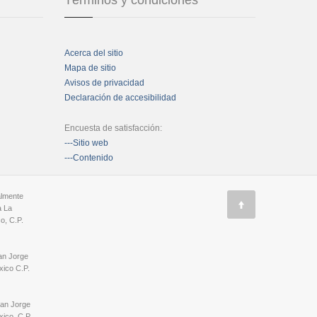
Términos y condiciones
Acerca del sitio
Mapa de sitio
Avisos de privacidad
Declaración de accesibilidad
Encuesta de satisfacción:
---Sitio web
---Contenido
almente
a La
o, C.P.
an Jorge
ico C.P.
San Jorge
ico, C.P.