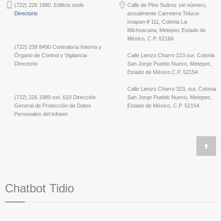
(722) 226 1980. Edificio sede
Calle de Pino Suárez sin número,
Directorio
actualmente Carretera Toluca-
Ixtapan # 111, Colonia La
Michoacana; Metepec Estado de
México, C.P. 52166
(722) 238 8490 Contraloría Interna y
Órgano de Control y Vigilancia
Calle Lienzo Charro 223 sur, Colonia
Directorio
San Jorge Pueblo Nuevo, Metepec,
Estado de México C.P. 52154
Calle Lienzo Charro 323, sur, Colonia
(722) 226 1980 ext. 610 Dirección
San Jorge Pueblo Nuevo, Metepec,
General de Protección de Datos
Estado de México, C.P. 52154.
Personales del Infoem
Chatbot Tidio