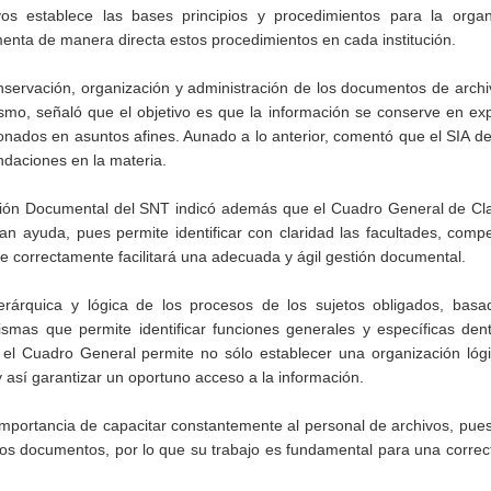
os establece las bases principios y procedimientos para la organ
enta de manera directa estos procedimientos en cada institución.
nservación, organización y administración de los documentos de arch
smo, señaló que el objetivo es que la información se conserve en ex
ionados en asuntos afines. Aunado a lo anterior, comentó que el SIA d
daciones en la materia.
stión Documental del SNT indicó además que el Cuadro General de Cla
an ayuda, pues permite identificar con claridad las facultades, comp
se correctamente facilitará una adecuada y ágil gestión documental.
jerárquica y lógica de los procesos de los sujetos obligados, basa
ismas que permite identificar funciones generales y específicas den
el Cuadro General permite no sólo establecer una organización lógi
 y así garantizar un oportuno acceso a la información.
importancia de capacitar constantemente al personal de archivos, pu
los documentos, por lo que su trabajo es fundamental para una correc