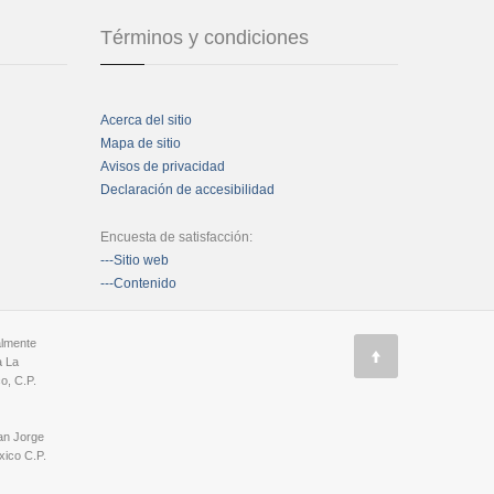
Términos y condiciones
Acerca del sitio
Mapa de sitio
Avisos de privacidad
Declaración de accesibilidad
Encuesta de satisfacción:
---Sitio web
---Contenido
almente
a La
o, C.P.
an Jorge
ico C.P.