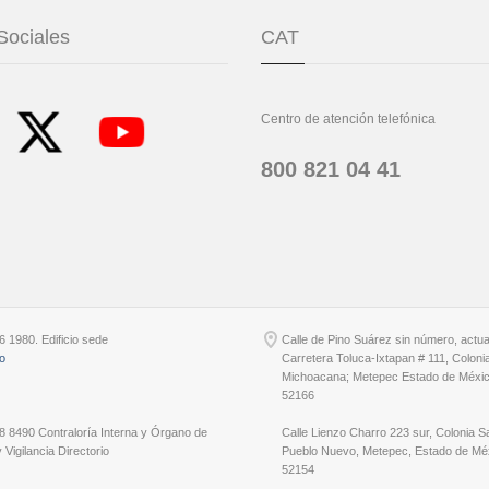
Sociales
CAT
Centro de atención telefónica
800 821 04 41
6 1980. Edificio sede
Calle de Pino Suárez sin número, actu
io
Carretera Toluca-Ixtapan # 111, Coloni
Michoacana; Metepec Estado de Méxic
52166
8 8490 Contraloría Interna y Órgano de
Calle Lienzo Charro 223 sur, Colonia S
 Vigilancia Directorio
Pueblo Nuevo, Metepec, Estado de Méx
52154