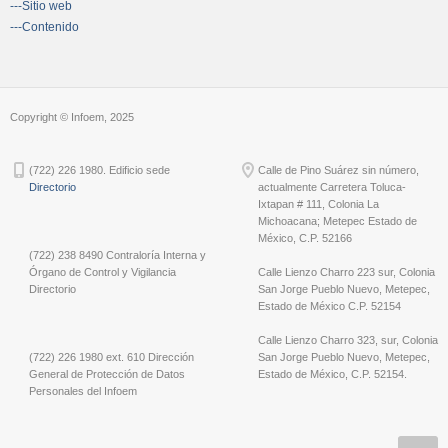
---Sitio web
---Contenido
Copyright © Infoem, 2025
(722) 226 1980. Edificio sede
Calle de Pino Suárez sin número,
Directorio
actualmente Carretera Toluca-
Ixtapan # 111, Colonia La
Michoacana; Metepec Estado de
México, C.P. 52166
(722) 238 8490 Contraloría Interna y
Órgano de Control y Vigilancia
Calle Lienzo Charro 223 sur, Colonia
Directorio
San Jorge Pueblo Nuevo, Metepec,
Estado de México C.P. 52154
Calle Lienzo Charro 323, sur, Colonia
(722) 226 1980 ext. 610 Dirección
San Jorge Pueblo Nuevo, Metepec,
General de Protección de Datos
Estado de México, C.P. 52154.
Personales del Infoem