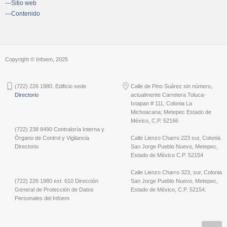
---Sitio web
---Contenido
Copyright © Infoem, 2025
(722) 226 1980. Edificio sede
Calle de Pino Suárez sin número,
Directorio
actualmente Carretera Toluca-
Ixtapan # 111, Colonia La
Michoacana; Metepec Estado de
México, C.P. 52166
(722) 238 8490 Contraloría Interna y
Órgano de Control y Vigilancia
Calle Lienzo Charro 223 sur, Colonia
Directorio
San Jorge Pueblo Nuevo, Metepec,
Estado de México C.P. 52154
Calle Lienzo Charro 323, sur, Colonia
(722) 226 1980 ext. 610 Dirección
San Jorge Pueblo Nuevo, Metepec,
General de Protección de Datos
Estado de México, C.P. 52154.
Personales del Infoem