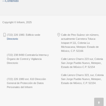
---Contenido
Copyright © Infoem, 2025
(722) 226 1980. Edificio sede
Calle de Pino Suárez sin número,
Directorio
actualmente Carretera Toluca-
Ixtapan # 111, Colonia La
Michoacana; Metepec Estado de
México, C.P. 52166
(722) 238 8490 Contraloría Interna y
Órgano de Control y Vigilancia
Calle Lienzo Charro 223 sur, Colonia
Directorio
San Jorge Pueblo Nuevo, Metepec,
Estado de México C.P. 52154
Calle Lienzo Charro 323, sur, Colonia
(722) 226 1980 ext. 610 Dirección
San Jorge Pueblo Nuevo, Metepec,
General de Protección de Datos
Estado de México, C.P. 52154.
Personales del Infoem