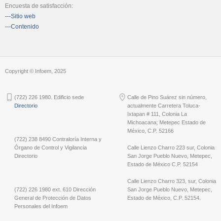
Encuesta de satisfacción:
---Sitio web
---Contenido
Copyright © Infoem, 2025
(722) 226 1980. Edificio sede
Calle de Pino Suárez sin número,
Directorio
actualmente Carretera Toluca-
Ixtapan # 111, Colonia La
Michoacana; Metepec Estado de
México, C.P. 52166
(722) 238 8490 Contraloría Interna y
Órgano de Control y Vigilancia
Calle Lienzo Charro 223 sur, Colonia
Directorio
San Jorge Pueblo Nuevo, Metepec,
Estado de México C.P. 52154
Calle Lienzo Charro 323, sur, Colonia
(722) 226 1980 ext. 610 Dirección
San Jorge Pueblo Nuevo, Metepec,
General de Protección de Datos
Estado de México, C.P. 52154.
Personales del Infoem