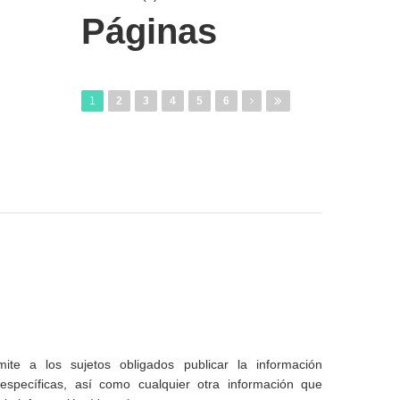
Páginas
1
2
3
4
5
6
te a los sujetos obligados publicar la información
specíficas, así como cualquier otra información que