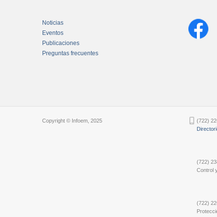
Noticias
Eventos
Publicaciones
Preguntas frecuentes
Chatbot Tidio
Copyright © Infoem, 2025
(722) 22
Director
(722) 23
Control y
(722) 22
Protecci