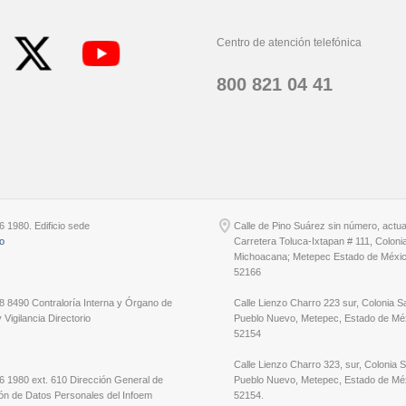
Centro de atención telefónica
800 821 04 41
6 1980. Edificio sede
Calle de Pino Suárez sin número, actu
io
Carretera Toluca-Ixtapan # 111, Coloni
Michoacana; Metepec Estado de Méxic
52166
8 8490 Contraloría Interna y Órgano de
Calle Lienzo Charro 223 sur, Colonia S
 Vigilancia Directorio
Pueblo Nuevo, Metepec, Estado de Méx
52154
Calle Lienzo Charro 323, sur, Colonia 
6 1980 ext. 610 Dirección General de
Pueblo Nuevo, Metepec, Estado de Méx
ón de Datos Personales del Infoem
52154.