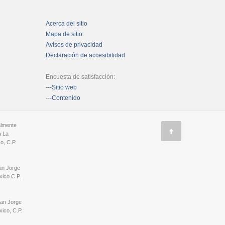
Acerca del sitio
Mapa de sitio
Avisos de privacidad
Declaración de accesibilidad
Encuesta de satisfacción:
---Sitio web
---Contenido
almente
a La
o, C.P.
an Jorge
ico C.P.
San Jorge
ico, C.P.