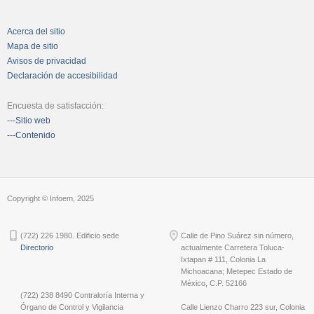
Acerca del sitio
Mapa de sitio
Avisos de privacidad
Declaración de accesibilidad
Encuesta de satisfacción:
---Sitio web
---Contenido
Copyright © Infoem, 2025
(722) 226 1980. Edificio sede
Calle de Pino Suárez sin número,
Directorio
actualmente Carretera Toluca-
Ixtapan # 111, Colonia La
Michoacana; Metepec Estado de
México, C.P. 52166
(722) 238 8490 Contraloría Interna y
Órgano de Control y Vigilancia
Calle Lienzo Charro 223 sur, Colonia