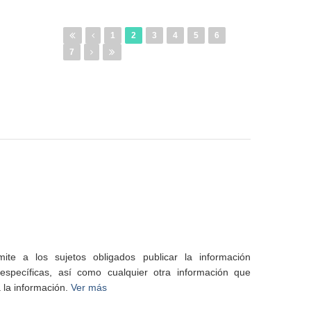
1
2
3
4
5
6
7
te a los sujetos obligados publicar la información
specíficas, así como cualquier otra información que
 la información.
Ver más