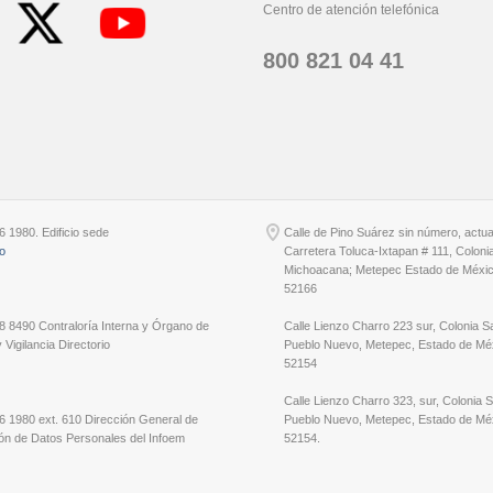
Centro de atención telefónica
800 821 04 41
6 1980. Edificio sede
Calle de Pino Suárez sin número, actu
io
Carretera Toluca-Ixtapan # 111, Coloni
Michoacana; Metepec Estado de Méxic
52166
8 8490 Contraloría Interna y Órgano de
Calle Lienzo Charro 223 sur, Colonia S
 Vigilancia Directorio
Pueblo Nuevo, Metepec, Estado de Méx
52154
Calle Lienzo Charro 323, sur, Colonia 
6 1980 ext. 610 Dirección General de
Pueblo Nuevo, Metepec, Estado de Méx
ón de Datos Personales del Infoem
52154.