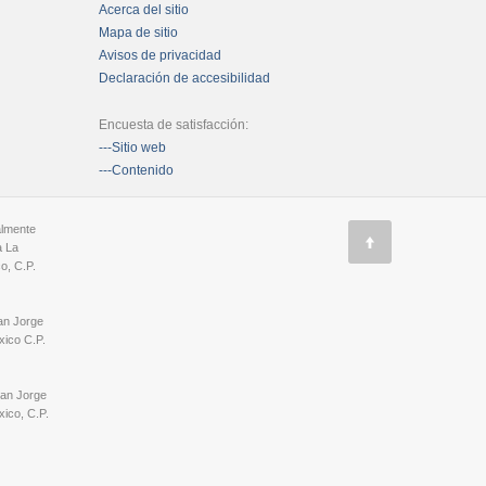
Acerca del sitio
Mapa de sitio
Avisos de privacidad
Declaración de accesibilidad
Encuesta de satisfacción:
---Sitio web
---Contenido
almente
a La
o, C.P.
an Jorge
ico C.P.
San Jorge
ico, C.P.