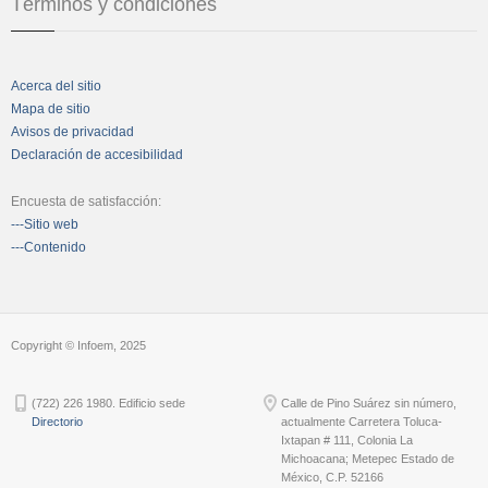
Términos y condiciones
Acerca del sitio
Mapa de sitio
Avisos de privacidad
Declaración de accesibilidad
Encuesta de satisfacción:
---Sitio web
---Contenido
Copyright © Infoem, 2025
(722) 226 1980. Edificio sede
Calle de Pino Suárez sin número,
Directorio
actualmente Carretera Toluca-
Ixtapan # 111, Colonia La
Michoacana; Metepec Estado de
México, C.P. 52166