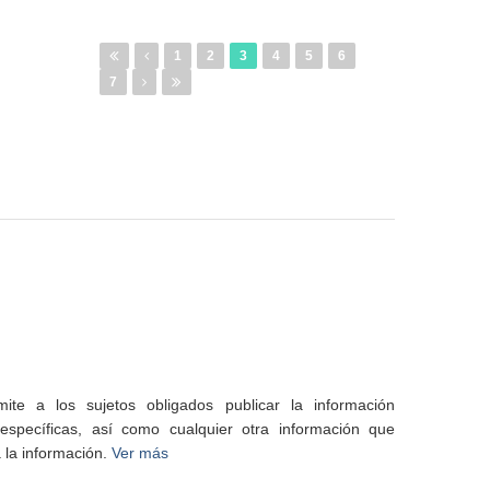
1
2
3
4
5
6
7
te a los sujetos obligados publicar la información
specíficas, así como cualquier otra información que
 la información.
Ver más