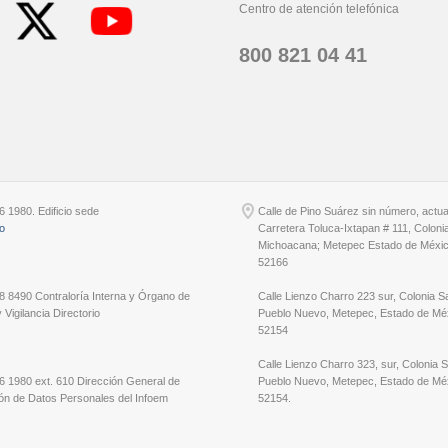
Centro de atención telefónica
800 821 04 41
6 1980. Edificio sede
Calle de Pino Suárez sin número, actu
io
Carretera Toluca-Ixtapan # 111, Coloni
Michoacana; Metepec Estado de Méxic
52166
8 8490 Contraloría Interna y Órgano de
Calle Lienzo Charro 223 sur, Colonia S
 Vigilancia Directorio
Pueblo Nuevo, Metepec, Estado de Méx
52154
Calle Lienzo Charro 323, sur, Colonia 
6 1980 ext. 610 Dirección General de
Pueblo Nuevo, Metepec, Estado de Méx
ón de Datos Personales del Infoem
52154.