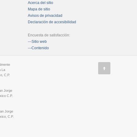
Acerca del sitio
Mapa de sitio
Avisos de privacidad
Declaración de accesibilidad
Encuesta de satisfacción:
---Sitio web
---Contenido
almente
a La
o, C.P.
an Jorge
ico C.P.
San Jorge
ico, C.P.