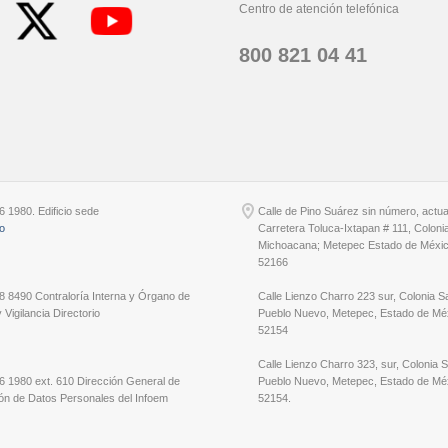
Centro de atención telefónica
800 821 04 41
6 1980. Edificio sede
Calle de Pino Suárez sin número, actu
io
Carretera Toluca-Ixtapan # 111, Coloni
Michoacana; Metepec Estado de Méxic
52166
8 8490 Contraloría Interna y Órgano de
Calle Lienzo Charro 223 sur, Colonia S
 Vigilancia Directorio
Pueblo Nuevo, Metepec, Estado de Méx
52154
Calle Lienzo Charro 323, sur, Colonia 
6 1980 ext. 610 Dirección General de
Pueblo Nuevo, Metepec, Estado de Méx
ón de Datos Personales del Infoem
52154.