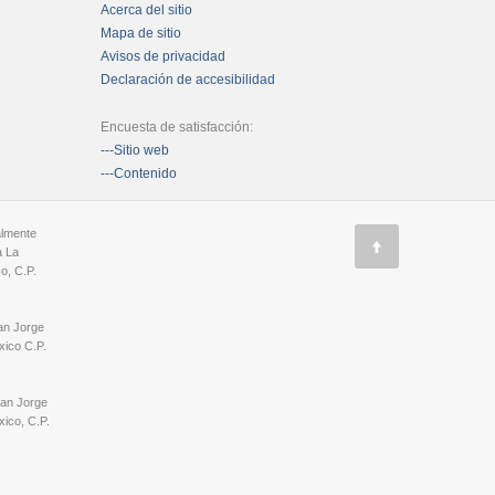
Acerca del sitio
Mapa de sitio
Avisos de privacidad
Declaración de accesibilidad
Encuesta de satisfacción:
---Sitio web
---Contenido
almente
a La
o, C.P.
an Jorge
ico C.P.
San Jorge
ico, C.P.