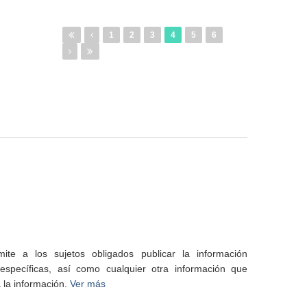
1
2
3
4
5
6
te a los sujetos obligados publicar la información
specíficas, así como cualquier otra información que
 la información.
Ver más