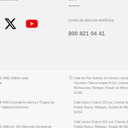
Centro de atención telefónica
800 821 04 41
6 1980. Edificio sede
Calle de Pino Suárez sin número, actu
io
Carretera Toluca-Ixtapan # 111, Coloni
Michoacana; Metepec Estado de Méxic
52166
8 8490 Contraloría Interna y Órgano de
Calle Lienzo Charro 223 sur, Colonia S
 Vigilancia Directorio
Pueblo Nuevo, Metepec, Estado de Méx
52154
Calle Lienzo Charro 323, sur, Colonia 
6 1980 ext. 610 Dirección General de
Pueblo Nuevo, Metepec, Estado de Méx