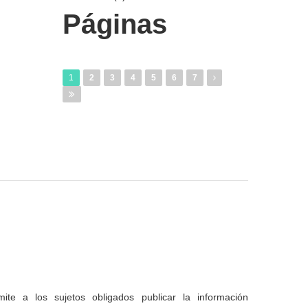
Páginas
1
2
3
4
5
6
7
te a los sujetos obligados publicar la información