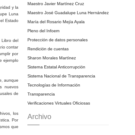
Maestro Javier Martínez Cruz
ridad y la
Maestro José Guadalupe Luna Hernández
lupe Luna
del Estado
María del Rosario Mejía Ayala
Pleno del Infoem
Protección de datos personales
 Libro del
rio contar
Rendición de cuentas
umplir por
Sharon Morales Martínez
de ejemplo
Sistema Estatal Anticorrupción
Sistema Nacional de Transparencia
ue, aunque
Tecnologías de Información
os nuevos
usales de
Transparencia
Verificaciones Virtuales Oficiosas
ivos, los
Archivo
stica. Por
mismos que