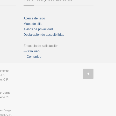
Acerca del sitio
Mapa de sitio
Avisos de privacidad
Declaración de accesibilidad
Encuesta de satisfacción:
---Sitio web
---Contenido
almente
a La
o, C.P.
an Jorge
ico C.P.
San Jorge
ico, C.P.