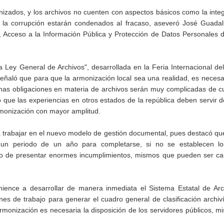
izados, y los archivos no cuenten con aspectos básicos como la integ
 a la corrupción estarán condenados al fracaso, aseveró José Guada
, Acceso a la Información Pública y Protección de Datos Personales 
la Ley General de Archivos", desarrollada en la Feria Internacional del
ñaló que para que la armonización local sea una realidad, es necesa
unas obligaciones en materia de archivos serán muy complicadas de c
ó que las experiencias en otros estados de la república deben servir 
rmonización con mayor amplitud.
a trabajar en el nuevo modelo de gestión documental, pues destacó q
a un periodo de un año para completarse, si no se establecen l
sgo de presentar enormes incumplimientos, mismos que pueden ser ca
ience a desarrollar de manera inmediata el Sistema Estatal de Arch
nes de trabajo para generar el cuadro general de clasificación archiví
monización es necesaria la disposición de los servidores públicos, 