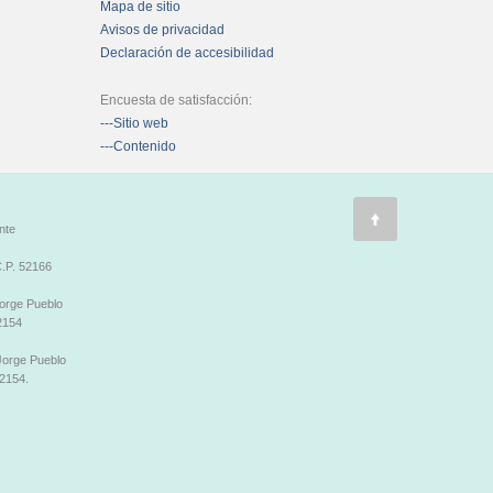
Mapa de sitio
Avisos de privacidad
Declaración de accesibilidad
Encuesta de satisfacción:
---Sitio web
---Contenido
nte
.P. 52166
Jorge Pueblo
2154
 Jorge Pueblo
2154.