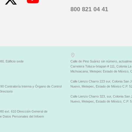
800 821 04 41
80. Edificio sede
Calle de Pino Suárez sin número, actualme
Carretera Toluca-Ixtapan # 111, Colonia La
Michoacana; Metepec Estado de México, C
Calle Lienzo Charro 223 sur, Colonia San 
90 Contraloría Interna y Órgano de Control
Nuevo, Metepec, Estado de México C.P. 5
Directorio
Calle Lienzo Charro 323, sur, Colonia San
Nuevo, Metepec, Estado de México, C.P. 5
80 ext. 610 Dirección General de
de Datos Personales del Infoem