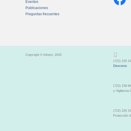
Eventos
Publicaciones
Preguntas frecuentes
Chatbot Tidio
Copyright © Infoem, 2025
(722) 226 19
Directorio
(722) 238 84
y Vigilancia 
(722) 226 19
Protección 