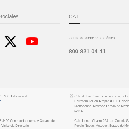
Sociales
CAT
Centro de atención telefónica
800 821 04 41
6 1980. Edificio sede
Calle de Pino Suárez sin número, actu
io
Carretera Toluca-Ixtapan # 111, Coloni
Michoacana; Metepec Estado de Méxic
52166
8 8490 Contraloría Interna y Órgano de
Calle Lienzo Charro 223 sur, Colonia S
 Vigilancia Directorio
Pueblo Nuevo, Metepec, Estado de Méx