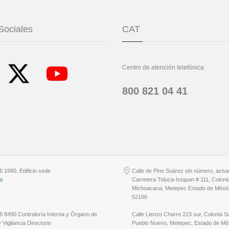
Sociales
CAT
Centro de atención telefónica
800 821 04 41
6 1980. Edificio sede
Calle de Pino Suárez sin número, actu
io
Carretera Toluca-Ixtapan # 111, Coloni
Michoacana; Metepec Estado de Méxic
52166
8 8490 Contraloría Interna y Órgano de
Calle Lienzo Charro 223 sur, Colonia S
 Vigilancia Directorio
Pueblo Nuevo, Metepec, Estado de Méx