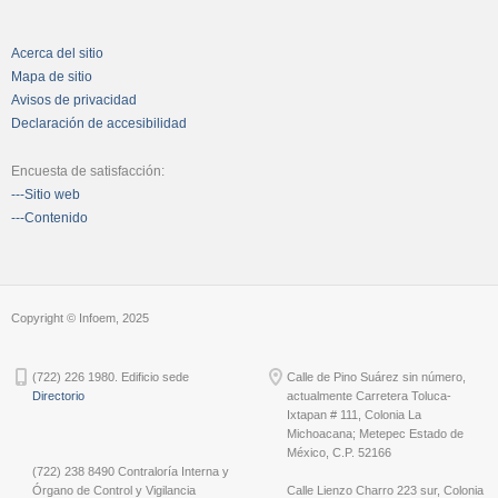
Acerca del sitio
Mapa de sitio
Avisos de privacidad
Declaración de accesibilidad
Encuesta de satisfacción:
---Sitio web
---Contenido
Copyright © Infoem, 2025
(722) 226 1980. Edificio sede
Calle de Pino Suárez sin número,
Directorio
actualmente Carretera Toluca-
Ixtapan # 111, Colonia La
Michoacana; Metepec Estado de
México, C.P. 52166
(722) 238 8490 Contraloría Interna y
Órgano de Control y Vigilancia
Calle Lienzo Charro 223 sur, Colonia