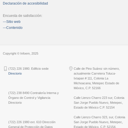
Declaración de accesibilidad
Encuesta de satisfacción:
---Sitio web
---Contenido
Copyright © Infoem, 2025
(722) 226 1980. Edificio sede
Calle de Pino Suárez sin número,
Directorio
actualmente Carretera Toluca-
Ixtapan # 111, Colonia La
Michoacana; Metepec Estado de
México, C.P. 52166
(722) 238 8490 Contraloría Interna y
Órgano de Control y Vigilancia
Calle Lienzo Charro 223 sur, Colonia
Directorio
San Jorge Pueblo Nuevo, Metepec,
Estado de México C.P. 52154
Calle Lienzo Charro 323, sur, Colonia
(722) 226 1980 ext. 610 Dirección
San Jorge Pueblo Nuevo, Metepec,
General de Protección de Datos
Estado de México, C.P. 52154.