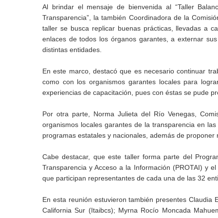
Al brindar el mensaje de bienvenida al “Taller Bala
Transparencia”, la también Coordinadora de la Comisió
taller se busca replicar buenas prácticas, llevadas a c
enlaces de todos los órganos garantes, a externar sus 
distintas entidades.
En este marco, destacó que es necesario continuar trab
como con los organismos garantes locales para logra
experiencias de capacitación, pues con éstas se pude prof
Por otra parte, Norma Julieta del Río Venegas, Comisi
organismos locales garantes de la transparencia en las
programas estatales y nacionales, además de proponer nu
Cabe destacar, que este taller forma parte del Progr
Transparencia y Acceso a la Información (PROTAI) y 
que participan representantes de cada una de las 32 enti
En esta reunión estuvieron también presentes Claudia 
California Sur (Itaibcs); Myrna Rocío Moncada Mahuem