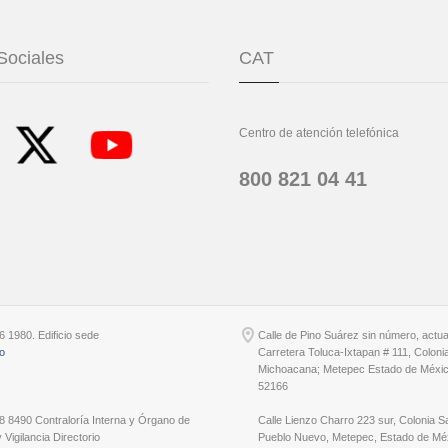
Sociales
CAT
Centro de atención telefónica
800 821 04 41
6 1980. Edificio sede
Calle de Pino Suárez sin número, actu
io
Carretera Toluca-Ixtapan # 111, Coloni
Michoacana; Metepec Estado de Méxic
52166
8 8490 Contraloría Interna y Órgano de
Calle Lienzo Charro 223 sur, Colonia S
 Vigilancia Directorio
Pueblo Nuevo, Metepec, Estado de Méx