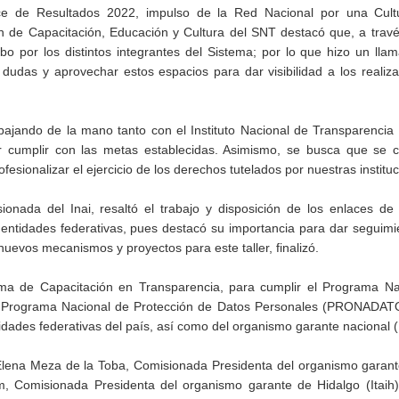
nce de Resultados 2022, impulso de la Red Nacional por una Cult
n de Capacitación, Educación y Cultura del SNT destacó que, a trav
abo por los distintos integrantes del Sistema; por lo que hizo un lla
dudas y aprovechar estos espacios para dar visibilidad a los realiz
ajando de la mano tanto con el Instituto Nacional de Transparencia (
r cumplir con las metas establecidas. Asimismo, se busca que se 
esionalizar el ejercicio de los derechos tutelados por nuestras institu
onada del Inai, resaltó el trabajo y disposición de los enlaces de
 entidades federativas, pues destacó su importancia para dar seguimi
evos mecanismos y proyectos para este taller, finalizó.
ama de Capacitación en Transparencia, para cumplir el Programa Na
el Programa Nacional de Protección de Datos Personales (PRONADATO
dades federativas del país, así como del organismo garante nacional (I
Elena Meza de la Toba, Comisionada Presidenta del organismo garant
, Comisionada Presidenta del organismo garante de Hidalgo (Itaih)