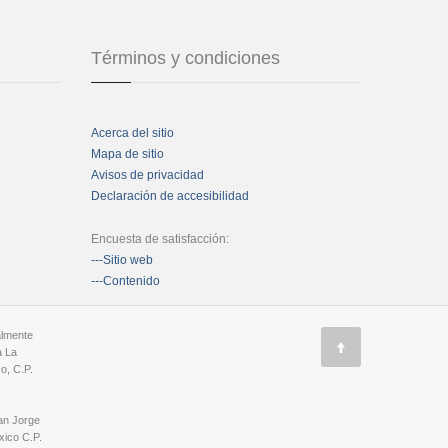
Términos y condiciones
Acerca del sitio
Mapa de sitio
Avisos de privacidad
Declaración de accesibilidad
Encuesta de satisfacción:
---Sitio web
---Contenido
almente
a La
o, C.P.
an Jorge
ico C.P.