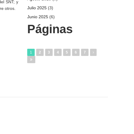
del SNT; y
Julio 2025
(3)
re otros.
Junio 2025
(6)
Páginas
1
2
3
4
5
6
7