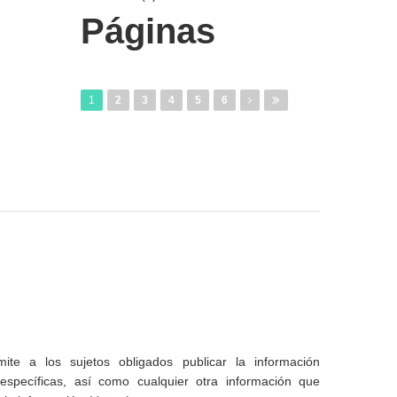
Páginas
1
2
3
4
5
6
te a los sujetos obligados publicar la información
specíficas, así como cualquier otra información que