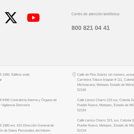
Centro de atención telefónica
800 821 04 41
6 1980. Edificio sede
Calle de Pino Suárez sin número, actu
io
Carretera Toluca-Ixtapan # 111, Coloni
Michoacana; Metepec Estado de Méxic
52166
8 8490 Contraloría Interna y Órgano de
Calle Lienzo Charro 223 sur, Colonia S
 Vigilancia Directorio
Pueblo Nuevo, Metepec, Estado de Méx
52154
Calle Lienzo Charro 323, sur, Colonia 
6 1980 ext. 610 Dirección General de
Pueblo Nuevo, Metepec, Estado de Méx
ón de Datos Personales del Infoem
52154.