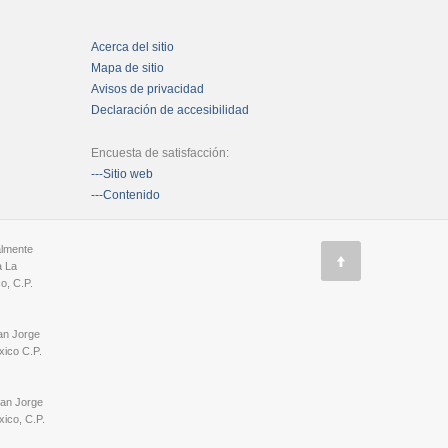
Acerca del sitio
Mapa de sitio
Avisos de privacidad
Declaración de accesibilidad
Encuesta de satisfacción:
---Sitio web
---Contenido
almente
a La
o, C.P.
an Jorge
ico C.P.
San Jorge
ico, C.P.