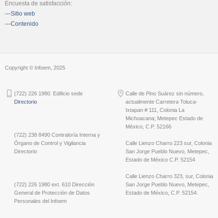
Encuesta de satisfacción:
---Sitio web
---Contenido
Copyright © Infoem, 2025
(722) 226 1980. Edificio sede
Calle de Pino Suárez sin número,
Directorio
actualmente Carretera Toluca-
Ixtapan # 111, Colonia La
Michoacana; Metepec Estado de
México, C.P. 52166
(722) 238 8490 Contraloría Interna y
Órgano de Control y Vigilancia
Calle Lienzo Charro 223 sur, Colonia
Directorio
San Jorge Pueblo Nuevo, Metepec,
Estado de México C.P. 52154
Calle Lienzo Charro 323, sur, Colonia
(722) 226 1980 ext. 610 Dirección
San Jorge Pueblo Nuevo, Metepec,
General de Protección de Datos
Estado de México, C.P. 52154.
Personales del Infoem