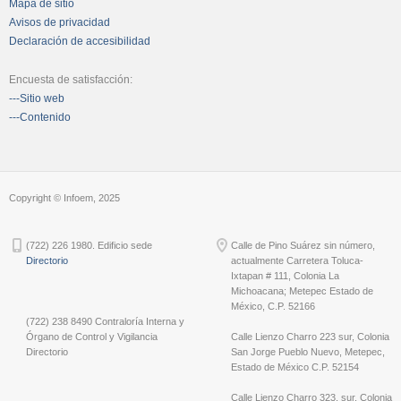
Mapa de sitio
Avisos de privacidad
Declaración de accesibilidad
Encuesta de satisfacción:
---Sitio web
---Contenido
Copyright © Infoem, 2025
(722) 226 1980. Edificio sede
Calle de Pino Suárez sin número,
Directorio
actualmente Carretera Toluca-
Ixtapan # 111, Colonia La
Michoacana; Metepec Estado de
México, C.P. 52166
(722) 238 8490 Contraloría Interna y
Órgano de Control y Vigilancia
Calle Lienzo Charro 223 sur, Colonia
Directorio
San Jorge Pueblo Nuevo, Metepec,
Estado de México C.P. 52154
Calle Lienzo Charro 323, sur, Colonia