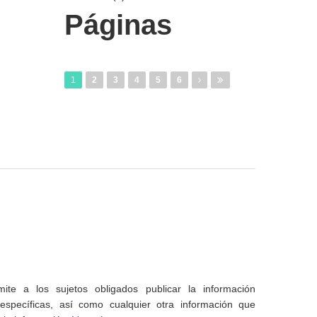
Páginas
1
2
3
4
5
6
te a los sujetos obligados publicar la información
specíficas, así como cualquier otra información que