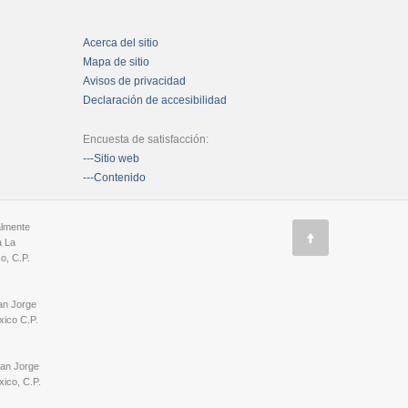
Acerca del sitio
Mapa de sitio
Avisos de privacidad
Declaración de accesibilidad
Encuesta de satisfacción:
---Sitio web
---Contenido
almente
a La
o, C.P.
an Jorge
ico C.P.
San Jorge
ico, C.P.