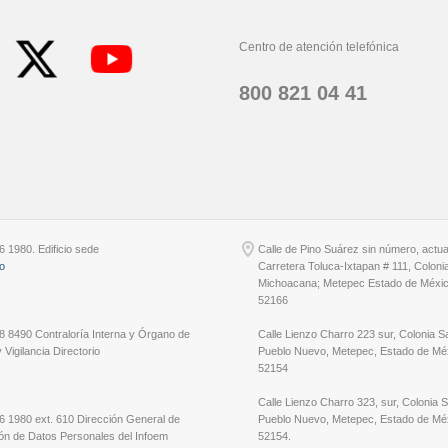
Centro de atención telefónica
800 821 04 41
6 1980. Edificio sede
Calle de Pino Suárez sin número, actu
io
Carretera Toluca-Ixtapan # 111, Coloni
Michoacana; Metepec Estado de Méxic
52166
8 8490 Contraloría Interna y Órgano de
Calle Lienzo Charro 223 sur, Colonia S
 Vigilancia Directorio
Pueblo Nuevo, Metepec, Estado de Méx
52154
Calle Lienzo Charro 323, sur, Colonia 
6 1980 ext. 610 Dirección General de
Pueblo Nuevo, Metepec, Estado de Méx
ón de Datos Personales del Infoem
52154.