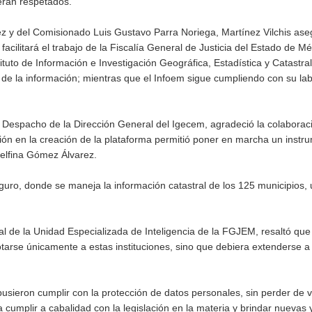
erán respetados.
z y del Comisionado Luis Gustavo Parra Noriega, Martínez Vilchis as
 facilitará el trabajo de la Fiscalía General de Justicia del Estado de M
tuto de Información e Investigación Geográfica, Estadística y Catastral
de la información; mientras que el Infoem sigue cumpliendo con su la
 Despacho de la Dirección General del Igecem, agradeció la colaborac
ción en la creación de la plataforma permitió poner en marcha un instr
Delfina Gómez Álvarez.
eguro, donde se maneja la información catastral de los 125 municipios,
al de la Unidad Especializada de Inteligencia de la FGJEM, resaltó que
tarse únicamente a estas instituciones, sino que debiera extenderse a
usieron cumplir con la protección de datos personales, sin perder de vi
a cumplir a cabalidad con la legislación en la materia y brindar nuevas