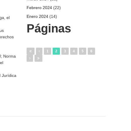
Febrero 2024
(22)
Enero 2024
(14)
a, el
Páginas
us
derechos
1
2
3
4
5
6
M; Norma
el
 Jurídica