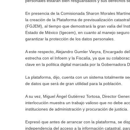
personales estarán bien resguardados y sus derechos s
En presencia de la Comisionada Sharon Morales Martíne
la creación de la Plataforma de previsualización catastral
(FGJEM), al tiempo que demostrará la gran valía del Insti
Estado de México (Igecem), en cuanto al manejo seguro 
garantizar la protección de los datos personales.
A este respecto, Alejandro Gumler Vieyra, Encargado del
estrecha con el Infoem y la Fiscalía, ya que su colabora
clave en la política digital marcada por la Gobernadora 
La plataforma, dijo, cuenta con un sistema totalmente s
de datos que será de gran utilidad para la población.
A su vez, Miguel Ángel Gutiérrez Tortosa, Director Gener
interlocución muestra un trabajo valioso que no debe aco
instituciones de administración y procuración de justicia.
Expresó que antes de arrancar con la plataforma, se disp
independencia del acceso a la información catastral, par