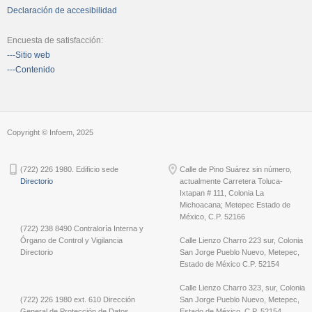
Declaración de accesibilidad
Encuesta de satisfacción:
---Sitio web
---Contenido
Copyright © Infoem, 2025
(722) 226 1980. Edificio sede
Calle de Pino Suárez sin número,
Directorio
actualmente Carretera Toluca-
Ixtapan # 111, Colonia La
Michoacana; Metepec Estado de
México, C.P. 52166
(722) 238 8490 Contraloría Interna y
Órgano de Control y Vigilancia
Calle Lienzo Charro 223 sur, Colonia
Directorio
San Jorge Pueblo Nuevo, Metepec,
Estado de México C.P. 52154
Calle Lienzo Charro 323, sur, Colonia
(722) 226 1980 ext. 610 Dirección
San Jorge Pueblo Nuevo, Metepec,
General de Protección de Datos
Estado de México, C.P. 52154.