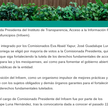
 Presidenta del Instituto de Transparencia, Acceso a la Información P
Municipios (Infoem).
oem integrado por los Comisionados Eva Abaid Yapur, José Guadalupe Lu
riega se eligió por mayoría de votos a la Comisionada Presidenta, qu
ue siga fortaleciendo la tutela de los derechos fundamentales de acce
para las y los mexiquenses, así como para fomentar el gobierno abiert
úblicas de la entidad.
osición del Infoem, como un organismo impulsor de mejores prácticas y
e con los sujetos obligados y demás órganos garantes para el fortaleci
s derechos fundamentales tutelados.
el cargo de Comisionado Presidente del Infoem fue por parte de los
e Luna Hernández, tras la convocatoria dada a conocer el pasado 1