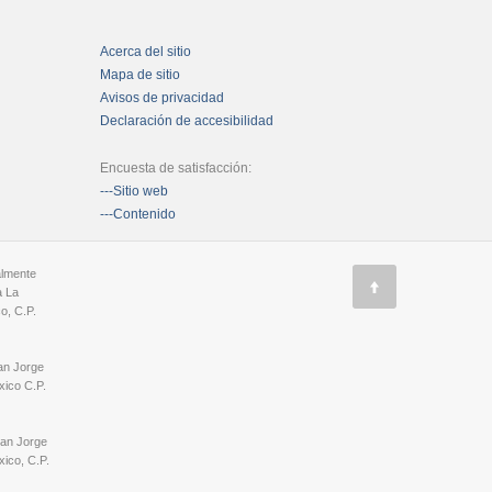
Acerca del sitio
Mapa de sitio
Avisos de privacidad
Declaración de accesibilidad
Encuesta de satisfacción:
---Sitio web
---Contenido
almente
a La
o, C.P.
an Jorge
ico C.P.
San Jorge
ico, C.P.