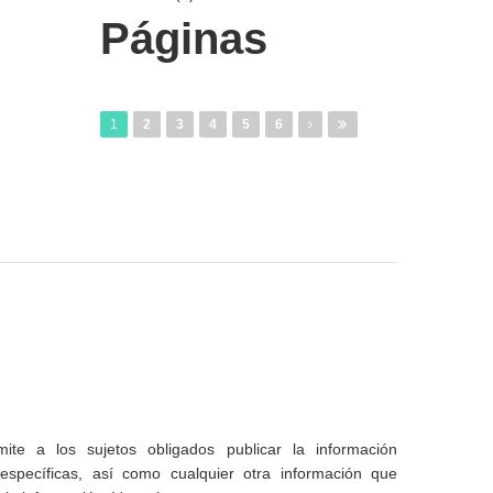
Páginas
1
2
3
4
5
6
te a los sujetos obligados publicar la información
specíficas, así como cualquier otra información que