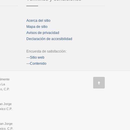
Acerca del sitio
Mapa de sitio
Avisos de privacidad
Declaración de accesibilidad
Encuesta de satisfacción:
---Sitio web
---Contenido
almente
a La
o, C.P.
an Jorge
ico C.P.
San Jorge
ico, C.P.