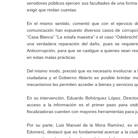
servidores públicos ejercen sus facultades de una form
exigir que rindan cuentas.
En el mismo sentido, comentó que con el ejercicio de
comunicación han expuesto diversos casos de corrupc
“Casa Blanca” “La estafa maestra” o el caso “Odebrecht”
una verdadera reparación del daño, pues se requiere 
Anticorrupción, para que se castigue a quienes sean re
en estas malas prácticas.
Del mismo modo, precisó que es necesario involucrar a la
ciudadana y el Gobierno Abierto es posible brindar me
mecanismos les permiten acceder a bienes y servicios q
En su intervención, Eduardo Bohórquez López, Director
acceso a la información es el primer paso para visib
fiscalizadoras cuenten con mayores herramientas para judi
Por su parte, Luis Manuel de la Mora Ramírez, ex in
Edomex), destacó que es fundamental acercar a la ciuda