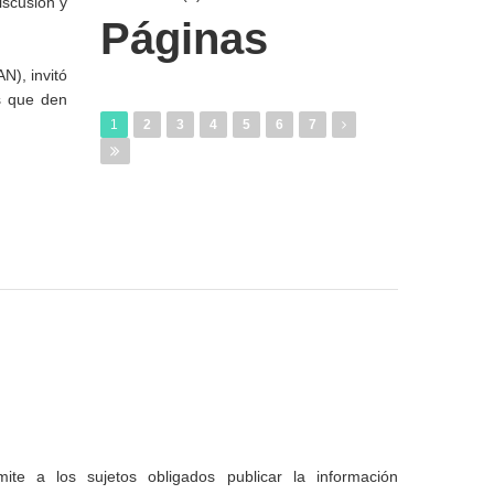
iscusión y
Páginas
N), invitó
s que den
1
2
3
4
5
6
7
te a los sujetos obligados publicar la información