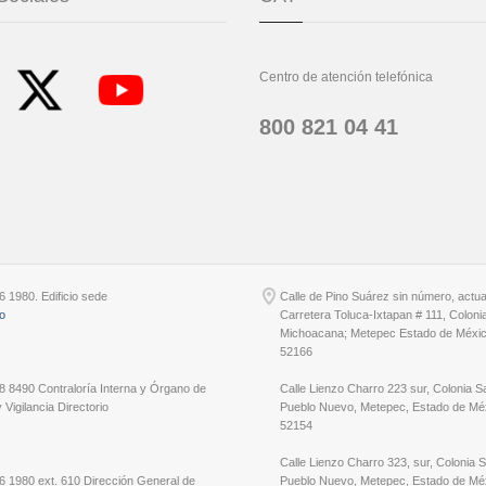
Centro de atención telefónica
800 821 04 41
6 1980. Edificio sede
Calle de Pino Suárez sin número, actu
io
Carretera Toluca-Ixtapan # 111, Coloni
Michoacana; Metepec Estado de Méxic
52166
8 8490 Contraloría Interna y Órgano de
Calle Lienzo Charro 223 sur, Colonia S
 Vigilancia Directorio
Pueblo Nuevo, Metepec, Estado de Méx
52154
Calle Lienzo Charro 323, sur, Colonia 
6 1980 ext. 610 Dirección General de
Pueblo Nuevo, Metepec, Estado de Méx