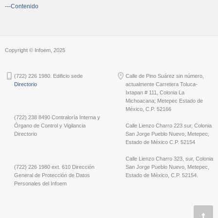
---Contenido
Copyright © Infoem, 2025
(722) 226 1980. Edificio sede
Calle de Pino Suárez sin número,
Directorio
actualmente Carretera Toluca-
Ixtapan # 111, Colonia La
Michoacana; Metepec Estado de
México, C.P. 52166
(722) 238 8490 Contraloría Interna y
Órgano de Control y Vigilancia
Calle Lienzo Charro 223 sur, Colonia
Directorio
San Jorge Pueblo Nuevo, Metepec,
Estado de México C.P. 52154
Calle Lienzo Charro 323, sur, Colonia
(722) 226 1980 ext. 610 Dirección
San Jorge Pueblo Nuevo, Metepec,
General de Protección de Datos
Estado de México, C.P. 52154.
Personales del Infoem