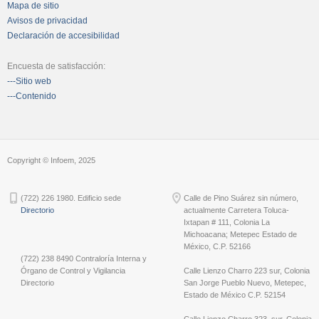
Mapa de sitio
Avisos de privacidad
Declaración de accesibilidad
Encuesta de satisfacción:
---Sitio web
---Contenido
Copyright © Infoem, 2025
(722) 226 1980. Edificio sede
Calle de Pino Suárez sin número,
Directorio
actualmente Carretera Toluca-
Ixtapan # 111, Colonia La
Michoacana; Metepec Estado de
México, C.P. 52166
(722) 238 8490 Contraloría Interna y
Órgano de Control y Vigilancia
Calle Lienzo Charro 223 sur, Colonia
Directorio
San Jorge Pueblo Nuevo, Metepec,
Estado de México C.P. 52154