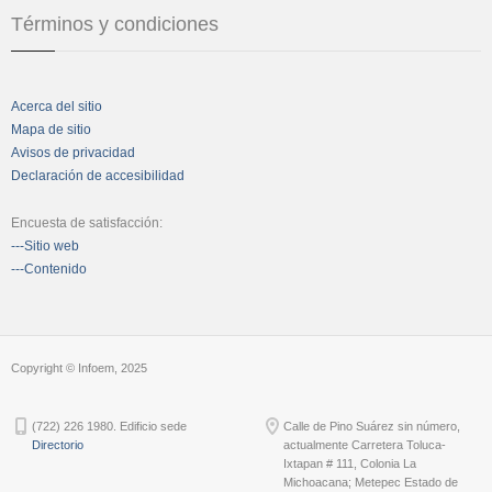
Términos y condiciones
Acerca del sitio
Mapa de sitio
Avisos de privacidad
Declaración de accesibilidad
Encuesta de satisfacción:
---Sitio web
---Contenido
Copyright © Infoem, 2025
(722) 226 1980. Edificio sede
Calle de Pino Suárez sin número,
Directorio
actualmente Carretera Toluca-
Ixtapan # 111, Colonia La
Michoacana; Metepec Estado de