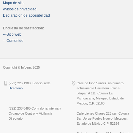
Mapa de sitio
Avisos de privacidad
Declaración de accesibilidad
Encuesta de satisfacción:
---Sitio web
---Contenido
Copyright © Infoem, 2025
(722) 226 1980. Edificio sede
Calle de Pino Suárez sin número,
Directorio
actualmente Carretera Toluca-
Ixtapan # 111, Colonia La
Michoacana; Metepec Estado de
México, C.P. 52166
(722) 238 8490 Contraloría Interna y
Órgano de Control y Vigilancia
Calle Lienzo Charro 223 sur, Colonia
Directorio
San Jorge Pueblo Nuevo, Metepec,
Estado de México C.P. 52154