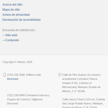
Acerca del sitio
Mapa de sitio
Avisos de privacidad
Declaración de accesibilidad
Encuesta de satisfacción:
---Sitio web
---Contenido
Copyright © Infoem, 2025
(722) 226 1980. Edificio sede
Calle de Pino Suárez sin número,
Directorio
actualmente Carretera Toluca-
Ixtapan # 111, Colonia La
Michoacana; Metepec Estado de
México, C.P. 52166
(722) 238 8490 Contraloría Interna y
Órgano de Control y Vigilancia
Calle Lienzo Charro 223 sur, Colonia
Directorio
San Jorge Pueblo Nuevo, Metepec,
Estado de México C.P. 52154