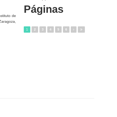
Páginas
stituto de
Zaragoza,
1
2
3
4
5
6