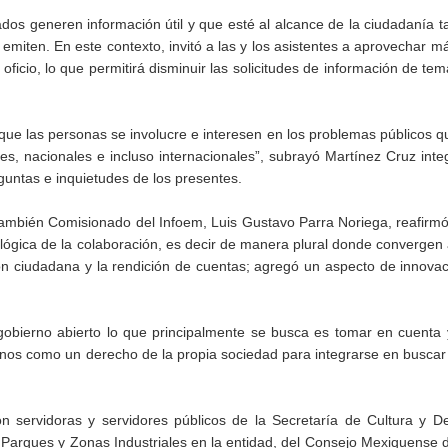
dos generen información útil y que esté al alcance de la ciudadanía 
miten. En este contexto, invitó a las y los asistentes a aprovechar m
oficio, lo que permitirá disminuir las solicitudes de información de te
 que las personas se involucre e interesen en los problemas públicos 
s, nacionales e incluso internacionales”, subrayó Martínez Cruz inte
guntas e inquietudes de los presentes.
l también Comisionado del Infoem, Luis Gustavo Parra Noriega, reafirm
 lógica de la colaboración, es decir de manera plural donde convergen
ón ciudadana y la rendición de cuentas; agregó un aspecto de innovac
 gobierno abierto lo que principalmente se busca es tomar en cuenta
iernos como un derecho de la propia sociedad para integrarse en buscar
on servidoras y servidores públicos de la Secretaría de Cultura y D
 Parques y Zonas Industriales en la entidad, del Consejo Mexiquense 