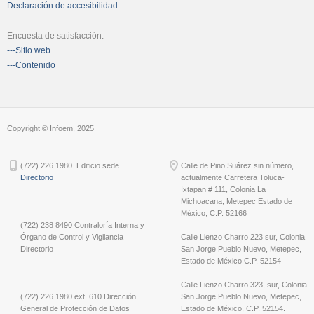
Declaración de accesibilidad
Encuesta de satisfacción:
---Sitio web
---Contenido
Copyright © Infoem, 2025
(722) 226 1980. Edificio sede
Calle de Pino Suárez sin número,
Directorio
actualmente Carretera Toluca-
Ixtapan # 111, Colonia La
Michoacana; Metepec Estado de
México, C.P. 52166
(722) 238 8490 Contraloría Interna y
Órgano de Control y Vigilancia
Calle Lienzo Charro 223 sur, Colonia
Directorio
San Jorge Pueblo Nuevo, Metepec,
Estado de México C.P. 52154
Calle Lienzo Charro 323, sur, Colonia
(722) 226 1980 ext. 610 Dirección
San Jorge Pueblo Nuevo, Metepec,
General de Protección de Datos
Estado de México, C.P. 52154.