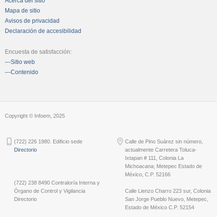
Acerca del sitio
Mapa de sitio
Avisos de privacidad
Declaración de accesibilidad
Encuesta de satisfacción:
---Sitio web
---Contenido
Copyright © Infoem, 2025
(722) 226 1980. Edificio sede
Calle de Pino Suárez sin número,
Directorio
actualmente Carretera Toluca-
Ixtapan # 111, Colonia La
Michoacana; Metepec Estado de
México, C.P. 52166
(722) 238 8490 Contraloría Interna y
Órgano de Control y Vigilancia
Calle Lienzo Charro 223 sur, Colonia
Directorio
San Jorge Pueblo Nuevo, Metepec,
Estado de México C.P. 52154