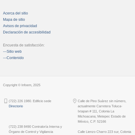
Acerca del sitio
Mapa de sitio
Avisos de privacidad
Declaración de accesibilidad
Encuesta de satisfacción:
---Sitio web
---Contenido
Copyright © Infoem, 2025
(722) 226 1980. Edificio sede
Calle de Pino Suárez sin número,
Directorio
actualmente Carretera Toluca-
Ixtapan # 111, Colonia La
Michoacana; Metepec Estado de
México, C.P. 52166
(722) 238 8490 Contraloría Interna y
Órgano de Control y Vigilancia
Calle Lienzo Charro 223 sur, Colonia