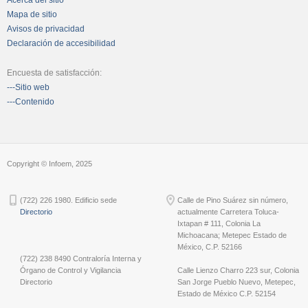
Mapa de sitio
Avisos de privacidad
Declaración de accesibilidad
Encuesta de satisfacción:
---Sitio web
---Contenido
Copyright © Infoem, 2025
(722) 226 1980. Edificio sede
Calle de Pino Suárez sin número,
Directorio
actualmente Carretera Toluca-
Ixtapan # 111, Colonia La
Michoacana; Metepec Estado de
México, C.P. 52166
(722) 238 8490 Contraloría Interna y
Órgano de Control y Vigilancia
Calle Lienzo Charro 223 sur, Colonia
Directorio
San Jorge Pueblo Nuevo, Metepec,
Estado de México C.P. 52154