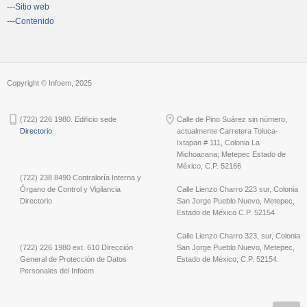
---Sitio web
---Contenido
Copyright © Infoem, 2025
(722) 226 1980. Edificio sede
Calle de Pino Suárez sin número,
Directorio
actualmente Carretera Toluca-
Ixtapan # 111, Colonia La
Michoacana; Metepec Estado de
México, C.P. 52166
(722) 238 8490 Contraloría Interna y
Órgano de Control y Vigilancia
Calle Lienzo Charro 223 sur, Colonia
Directorio
San Jorge Pueblo Nuevo, Metepec,
Estado de México C.P. 52154
Calle Lienzo Charro 323, sur, Colonia
(722) 226 1980 ext. 610 Dirección
San Jorge Pueblo Nuevo, Metepec,
General de Protección de Datos
Estado de México, C.P. 52154.
Personales del Infoem