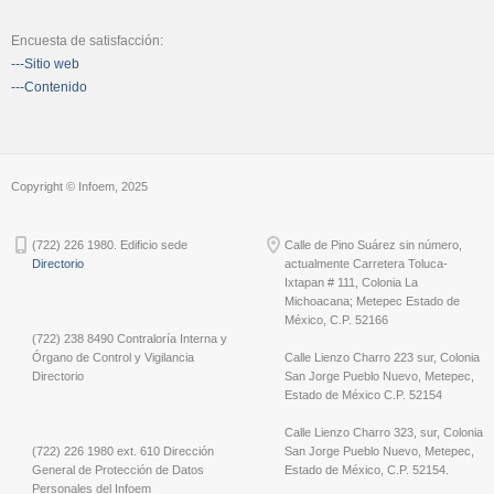
Encuesta de satisfacción:
---Sitio web
---Contenido
Copyright © Infoem, 2025
(722) 226 1980. Edificio sede
Calle de Pino Suárez sin número,
Directorio
actualmente Carretera Toluca-
Ixtapan # 111, Colonia La
Michoacana; Metepec Estado de
México, C.P. 52166
(722) 238 8490 Contraloría Interna y
Órgano de Control y Vigilancia
Calle Lienzo Charro 223 sur, Colonia
Directorio
San Jorge Pueblo Nuevo, Metepec,
Estado de México C.P. 52154
Calle Lienzo Charro 323, sur, Colonia
(722) 226 1980 ext. 610 Dirección
San Jorge Pueblo Nuevo, Metepec,
General de Protección de Datos
Estado de México, C.P. 52154.
Personales del Infoem